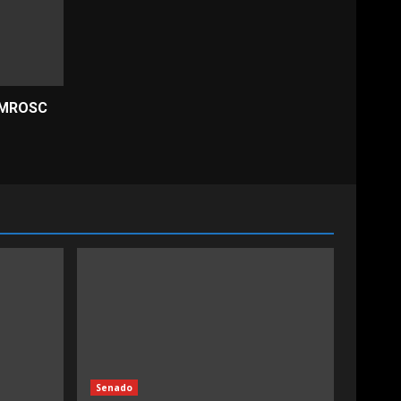
a MROSC
Senado