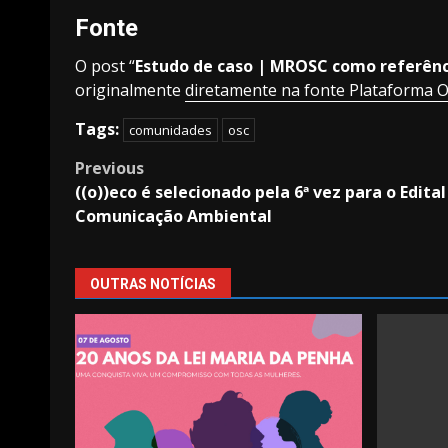
Fonte
O post “
Estudo de caso | MROSC como referênc
originalmente
diretamente na fonte Plataforma 
Tags:
comunidades
osc
Post
Previous
((o))eco é selecionado pela 6ª vez para o Edit
navigation
Comunicação Ambiental
OUTRAS NOTÍCIAS