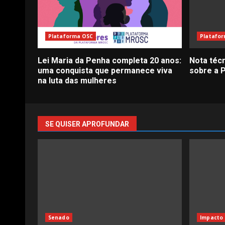
Plataforma OSC
Platafo
Lei Maria da Penha completa 20 anos:
Nota téc
uma conquista que permanece viva
sobre a 
na luta das mulheres
SE QUISER APROFUNDAR
Senado
Impacto 