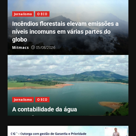
Jornalismo
O ECO
Incêndios florestais elevam emissões a
níveis incomuns em várias partes do
globo
Mitmacs
05/08/2026
Jornalismo
O ECO
A contabilidade da água
Mitmacs
05/08/2026