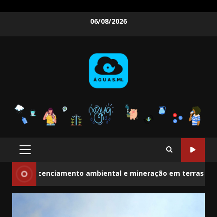
Skip
06/08/2026
to
content
PRIMARY
MENU
icenciamento ambiental e mineração em terras indígenas