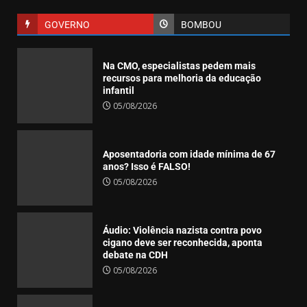
GOVERNO
BOMBOU
Na CMO, especialistas pedem mais
Jornalismo
O ECO
recursos para melhoria da educação
Tribunal nega recurso para liberar obras
infantil
da tirolesa no Pão de Açúcar
05/08/2026
Mitmacs
04/08/2026
Aposentadoria com idade mínima de 67
anos? Isso é FALSO!
05/08/2026
Áudio: Violência nazista contra povo
cigano deve ser reconhecida, aponta
debate na CDH
05/08/2026