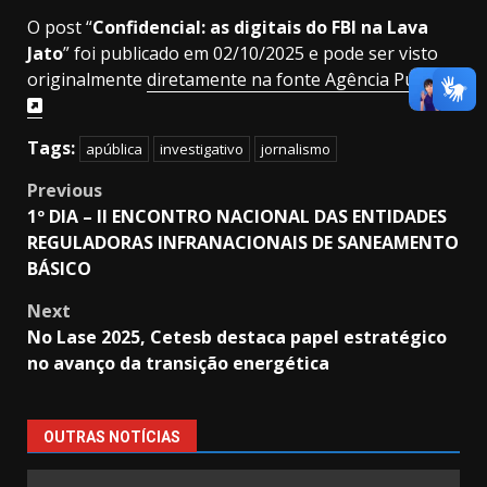
O post “
Confidencial: as digitais do FBI na Lava
Jato
” foi publicado em 02/10/2025 e pode ser visto
originalmente
diretamente na fonte Agência Pública
Tags:
apública
investigativo
jornalismo
Post
Previous
1º DIA – ll ENCONTRO NACIONAL DAS ENTIDADES
navigation
REGULADORAS INFRANACIONAIS DE SANEAMENTO
BÁSICO
Next
No Lase 2025, Cetesb destaca papel estratégico
no avanço da transição energética
OUTRAS NOTÍCIAS