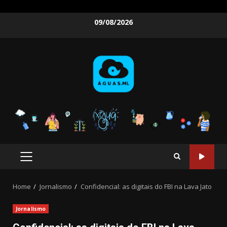
Skip
09/08/2026
to
content
PRIMARY
MENU
Home
Jornalismo
Confidencial: as digitais do FBI na Lava Jato
Jornalismo