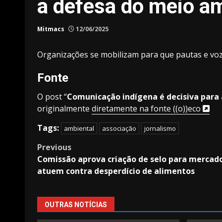
a defesa do meio a
Mitmacs
12/06/2025
Organizações se mobilizam para que pautas e voz
Fonte
O post “
Comunicação indígena é decisiva para 
originalmente
diretamente na fonte ((o))eco
Tags:
ambiental
associação
jornalismo
Post
Previous
Comissão aprova criação de selo para mercad
navigation
atuem contra desperdício de alimentos
OUTRAS NOTÍCIAS