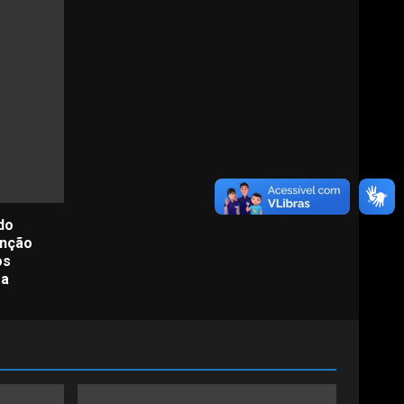
do
enção
os
ra