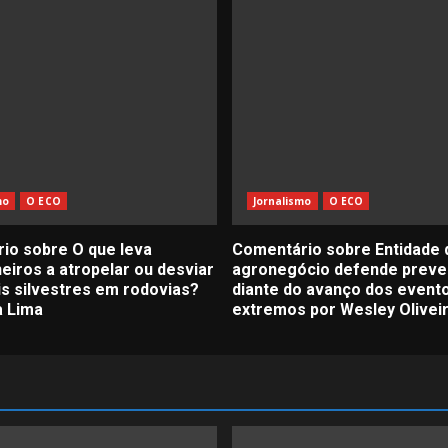
mo
O ECO
Jornalismo
O ECO
io sobre O que leva
Comentário sobre Entidade 
eiros a atropelar ou desviar
agronegócio defende prev
is silvestres em rodovias?
diante do avanço dos event
a Lima
extremos por Wesley Olivei