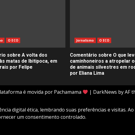
mo
O ECO
Jornalismo
O ECO
io sobre A volta dos
Comentário sobre O que lev
às matas de Ibitipoca, em
caminhoneiros a atropelar o
ais por Felipe
de animais silvestres em ro
por Eliana Lima
plataforma é movida por Pachamama
|
DarkNews
by AF t
cia digital ética, lembrando suas preferências e visitas. Ao
fornecer um consentimento controlado.