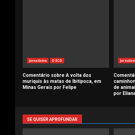
Jornalismo
O ECO
Jornalis
Comentário sobre A volta dos
Comentár
muriquis às matas de Ibitipoca, em
caminhon
Minas Gerais por Felipe
de anima
por Elian
SE QUISER APROFUNDAR