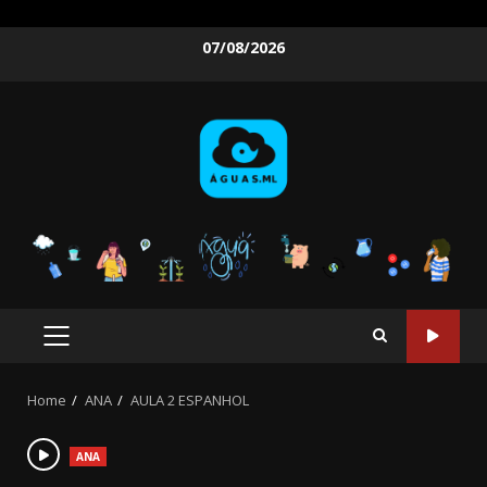
Skip
07/08/2026
to
content
PRIMARY
MENU
Home
ANA
AULA 2 ESPANHOL
ANA