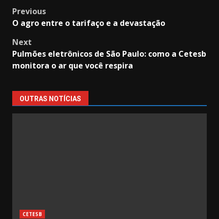
Post
Previous
O agro entre o tarifaço e a devastação
navigation
Next
Pulmões eletrônicos de São Paulo: como a Cetesb
monitora o ar que você respira
OUTRAS NOTÍCIAS
CETESB