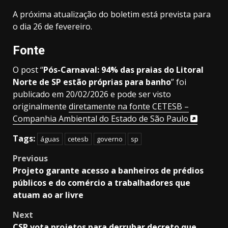
A próxima atualização do boletim está prevista para
o dia 26 de fevereiro.
Fonte
O post “
Pós-Carnaval: 94% das praias do Litoral
Norte de SP estão próprias para banho
” foi
publicado em 20/02/2026 e pode ser visto
originalmente
diretamente na fonte CETESB –
Companhia Ambiental do Estado de São Paulo
Tags:
águas
cetesb
governo
sp
Post
Previous
Projeto garante acesso a banheiros de prédios
navigation
públicos e do comércio a trabalhadores que
atuam ao ar livre
Next
CSP vota projetos para derrubar decreto que