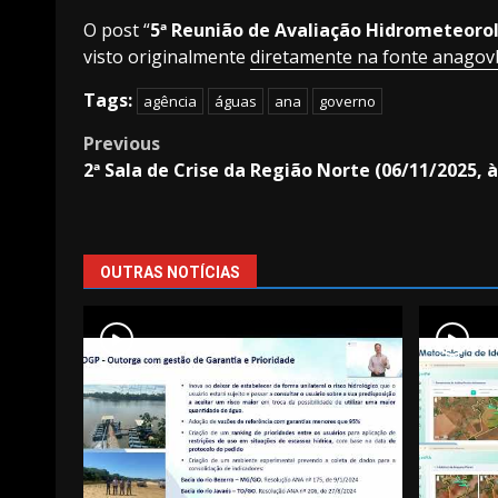
O post “
5ª Reunião de Avaliação Hidrometeorol
visto originalmente
diretamente na fonte anago
Tags:
agência
águas
ana
governo
Post
Previous
2ª Sala de Crise da Região Norte (06/11/2025, à
navigation
OUTRAS NOTÍCIAS