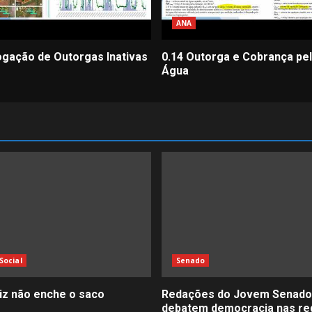
ANA
ogação de Outorgas Inativas
0.14 Outorga e Cobrança pe
Água
Social
Senado
liz não enche o saco
Redações do Jovem Senado
debatem democracia nas re