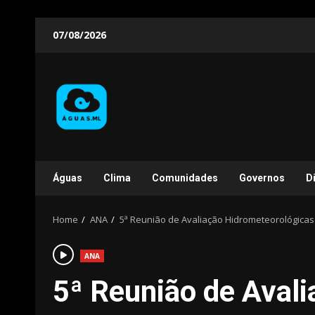
Skip
07/08/2026
to
content
Águas
Clima
Comunidades
Governos
D
Home
ANA
5ª Reunião de Avaliação Hidrometeorológicas 
ANA
5ª Reunião de Avali