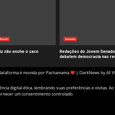
Social
Senado
liz não enche o saco
Redações do Jovem Senado
debatem democracia nas re
plataforma é movida por Pachamama
|
DarkNews
by AF t
cia digital ética, lembrando suas preferências e visitas. Ao
fornecer um consentimento controlado.