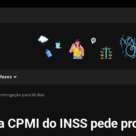
ifusos
prorrogação para 60 dias
da CPMI do INSS pede pr