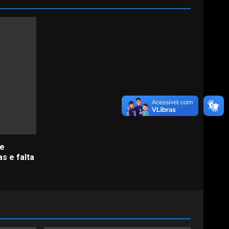
de
s e falta