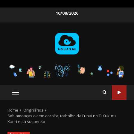
Skip
10/08/2026
to
content
PRIMARY
MENU
Home
Originários
Sob ameaças e sem escolta, trabalho da Funai na TI Xukuru
Kariri está suspenso