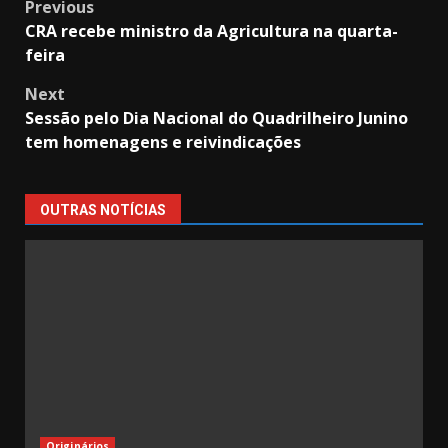
Post
Previous
CRA recebe ministro da Agricultura na quarta-
navigation
feira
Next
Sessão pelo Dia Nacional do Quadrilheiro Junino
tem homenagens e reivindicações
OUTRAS NOTÍCIAS
Originários