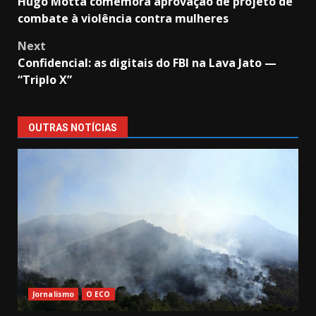
Hugo Motta comemora aprovação de projeto de
navigation
combate à violência contra mulheres
Next
Confidencial: as digitais do FBI na Lava Jato —
“Triplo X”
OUTRAS NOTÍCIAS
Jornalismo
O ECO