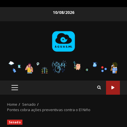
Skip
10/08/2026
to
content
PRIMARY
MENU
Home
Senado
Pontes cobra ações preventivas contra o El Niño
Senado