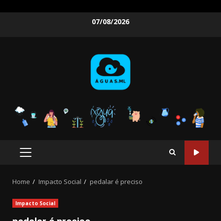
Skip
07/08/2026
to
content
PRIMARY
MENU
Home
Impacto Social
pedalar é preciso
Impacto Social