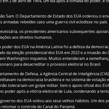
m 2 de abril de 1964, um dia após a tomada do poder, e of
ão Sam. O Departamento de Estado dos EUA ordenou o env
as armadas rebeldes caso uma guerra civil eclodisse no país.
necessária, os presidentes americanos subsequentes apoiara
olações aos direitos humanos.
 poder dos EUA na América Latina foi a defesa da democraci
tado da eleição presidencial dos EUA em 2022 e a invasão do
s em Washington inquietos. Muitos entenderam a semelhança
sonaro para desacreditar o processo eleitoral no Brasil.
rtamento de Defesa, a Agência Central de Inteligência (CI
editavam na democracia brasileira e no sistema de votação e
ão tolerariam um golpe militar. Sem o apoio oficial dos EUA,
 poder após a vitória eleitoral de Lula, condenando a tenta
governo dos EUA voltou aos seus velhos hábitos. Um dos pr
a retomar o controle do Canal do Panamá.