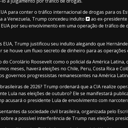
lo a julgamento por tráfico de drogas.
UA para conter o tráfico internacional de drogas para os E
a a Venezuela,
Trump concedeu indulto
ao ex-presidente
EUA por seu envolvimento em uma operação de tráfico de 
UA, Trump justificou seu indulto alegando que Hernández f
er se houve um fluxo secreto de dinheiro para as operações 
o Corolário Roosevelt como o policial da América Latina, 
ximos meses, haverá eleições no Chile, Peru, Costa Rica e C
nicos governos progressistas remanescentes na América Latin
s brasileiras de 2026? Trump ordenará que a CIA realize oper
nte Lula nas eleições de outubro? Ele se manifestará public
p acusará o presidente Lula de envolvimento com narcoterro
entantes da sociedade civil brasileira, organizada pelo Escr
bre a possível interferência de Trump nas eleições presid