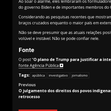
Ao soar o alarme, eles lembraram os formuladore
do governo Biden e de importantes membros do Co
Considerando as pesquisas recentes que mostram o 
braços cruzados enquanto o maior país em extens
Não se deve presumir que as atuais relações posi
volúvel e instável. Não se pode confiar nele.
Fonte
O post “
O plano de Trump para justificar a in
fonte Agência Pública
Tags:
apública
investigativo
jornalismo
Post
Previous
O julgamento dos direitos dos povos indígena
navigation
retrocesso