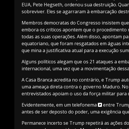
EUA, Pete Hegseth, ordenou sua destruição. Qua
sobreviver. Eles se agarraram à embarcação des
Membros democratas do Congresso insistem que
embora os críticos apontem que o procedimento n
todas as suas operações. Além disso, apontam pa
equatoriano, que foram resgatados em águas inte
que mina a justificativa atual para a execução su
Alguns políticos alegam que os 21
ataques a emb
internacional, uma vez que a movimentação dessa
A Casa Branca acredita no contrário, e
Trump aut
uma ameaça direta contra o governo Maduro. No 
entrevistados apoiam o uso da força militar pa
Evidentemente, em um
telefonema
entre Trump
antes de ser deposto do poder, uma exigência q
Permanece incerto se Trump repetirá as ações d