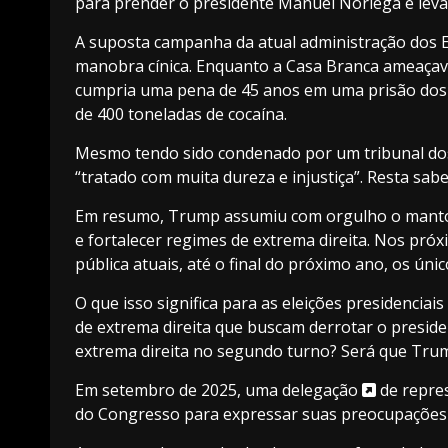
para prender o presidente Manuel Noriega e levá-
A suposta campanha da atual administração dos E
manobra cínica. Enquanto a Casa Branca ameaçav
cumpria uma pena de 45 anos em uma prisão dos 
de 400 toneladas de cocaína.
Mesmo tendo sido condenado por um tribunal dos E
“tratado com muita dureza e injustiça”. Resta sab
Em resumo, Trump assumiu com orgulho o manto d
e fortalecer regimes de extrema direita. Nos pró
pública atuais, até o final do próximo ano, os ú
O que isso significa para as eleições presidenciai
de extrema direita que buscam derrotar o preside
extrema direita no segundo turno? Será que Trum
Em setembro de 2025, uma
delegação
de repres
do Congresso para expressar suas preocupações so