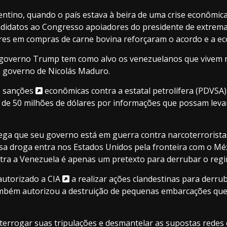
tino, quando o país estava à beira de uma crise econômica
didatos ao Congresso apoiadores do presidente de extrema di
lares em compras de carne bovina reforçaram o acordo e a e
 o governo Trump tem como alvo os venezuelanos que vivem 
o governo de Nicolás Maduro.
s
sanções
econômicas contra a estatal petrolífera (PDVSA
 50 milhões de dólares por informações que possam levar
alega que seu governo está em guerra contra narcoterrorist
a droga entra nos Estados Unidos pela fronteira com o Méx
tra a Venezuela é apenas um pretexto para derrubar o regi
autorizado a
CIA
a realizar ações clandestinas para derr
bém autorizou a destruição de pequenas embarcações que
terrogar suas tripulações e desmantelar as supostas redes d