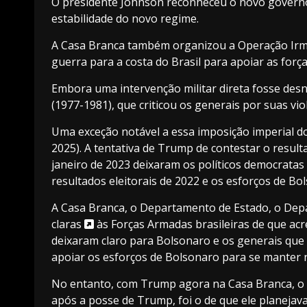
O presidente Johnson reconheceu o novo governo e
estabilidade do novo regime.
A Casa Branca também organizou a Operação Irm
guerra para a costa do Brasil para apoiar as forç
Embora uma intervenção militar direta fosse des
(1977-1981), que criticou os generais por suas vi
Uma exceção notável a essa imposição imperial do
2025). A tentativa de Trump de contestar o resul
janeiro de 2023 deixaram os políticos democrata
resultados eleitorais de 2022 e os esforços de Bol
A Casa Branca, o Departamento de Estado, o Depa
claras
às Forças Armadas brasileiras de que acr
deixaram claro para Bolsonaro e os generais que n
apoiar os esforços de Bolsonaro para se manter no
No entanto, com Trump agora na Casa Branca, o 
após a posse de Trump, foi o de que ele planejav