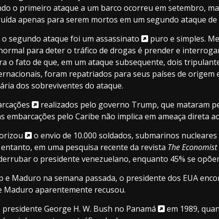
ndo o primeiro ataque a um barco ocorreu em setembro, ma
truída apenas para serem mortos em um segundo ataque de 
 o segundo ataque foi um
assassinato
puro e simples. M
ormal para deter o tráfico de drogas é prender e interrog
ra o fato de que, em um ataque subsequente, dois tripulan
rnacionais, foram repatriados para seus países de origem e
mária dos sobreviventes do ataque.
arcações
realizados pelo governo Trump, que mataram pel
s embarcações pelo Caribe não implica em ameaça direta ao
orizou
o envio de 10.000 soldados, submarinos nucleares 
entanto, em uma pesquisa recente da revista
The Economist
ra derrubar o presidente venezuelano, enquanto 45% se opõ
 e Maduro na semana passada, o presidente dos EUA encora
ue Maduro aparentemente recusou.
o presidente
George H. W. Bush no Panamá
em 1989, quand