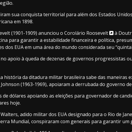
região.
iram sua conquista territorial para além dos Estados Unidos
ricana em 1898.
evelt (1901-1909) anunciou o
Corolário Roosevelt
à Doutr
ina para garantir a estabilidade financeira e política, pre
nções dos EUA em uma área do mundo considerada seu “quintal
 no apoio à queda de dezenas de governos progressistas ou
istória da ditadura militar brasileira sabe das maneiras exp
. Johnson (1963-1969), apoiaram a derrubada do governo de
s de dólares apoiando as eleições para governador de cand
ares hoje.
alters, adido militar dos EUA designado para o Rio de Janei
uerra Mundial, conspiraram com generais para garantir um 