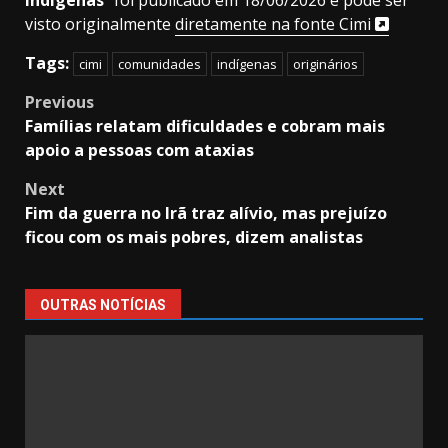
indígenas
” foi publicado em 18/06/2026 e pode ser
visto originalmente
diretamente na fonte Cimi
Tags:
cimi
comunidades
indígenas
originários
Post
Previous
Famílias relatam dificuldades e cobram mais
navigation
apoio a pessoas com ataxias
Next
Fim da guerra no Irã traz alívio, mas prejuízo
ficou com os mais pobres, dizem analistas
OUTRAS NOTÍCIAS