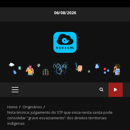
Skip
06/08/2026
to
content
PRIMARY
MENU
Home
Originários
Nota técnica: julgamento do STF que inicia nesta sexta pode
consolidar “grave esvaziamento” dos direitos territoriais
indígenas