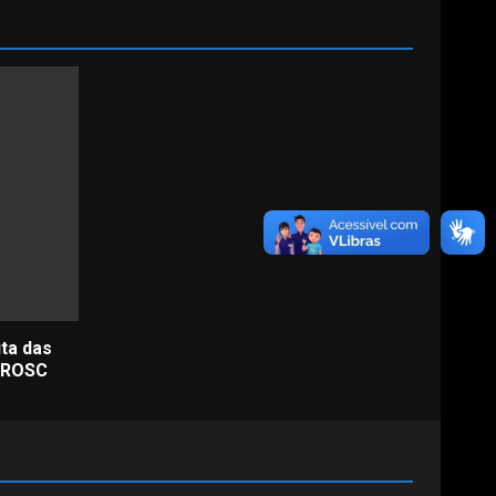
uta das
 MROSC