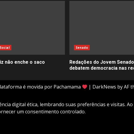
Social
Senado
liz não enche o saco
Redações do Jovem Senado
debatem democracia nas re
plataforma é movida por Pachamama
|
DarkNews
by AF t
cia digital ética, lembrando suas preferências e visitas. Ao
fornecer um consentimento controlado.