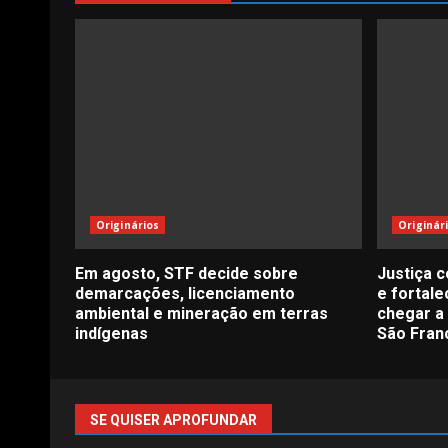
Originários
Originár
Em agosto, STF decide sobre
Justiça 
demarcações, licenciamento
e fortale
ambiental e mineração em terras
chegar a 
indígenas
São Fran
SE QUISER APROFUNDAR