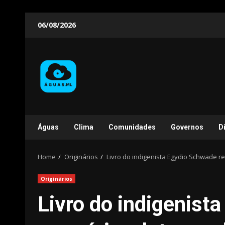
Skip
06/08/2026
to
content
Águas
Clima
Comunidades
Governos
D
Home
Originários
Livro do indigenista Egydio Schwade 
Originários
Livro do indigenist