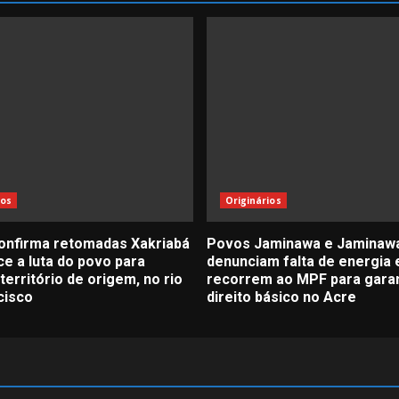
ios
Originários
confirma retomadas Xakriabá
Povos Jaminawa e Jaminaw
ce a luta do povo para
denunciam falta de energia e
território de origem, no rio
recorrem ao MPF para garan
cisco
direito básico no Acre