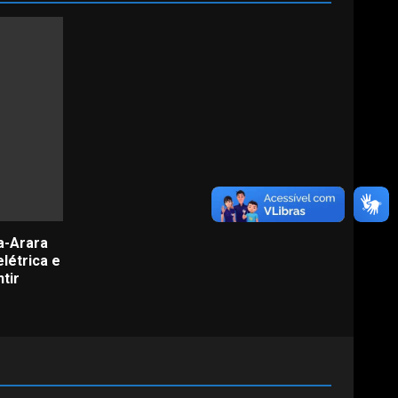
a-Arara
létrica e
tir