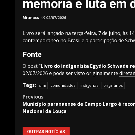
memória e luta em 
Mitmacs
02/07/2026
Livro será lançado na terça-feira, 7 de julho, às
contemporâneo no Brasil e a participação de Sch
Fonte
O post “
Livro do indigenista Egydio Schwade 
02/07/2026 e pode ser visto originalmente
direta
Tags:
cimi
comunidades
indígenas
originários
Post
Previous
Município paranaense de Campo Largo é reco
navigation
Nacional da Louça
OUTRAS NOTÍCIAS