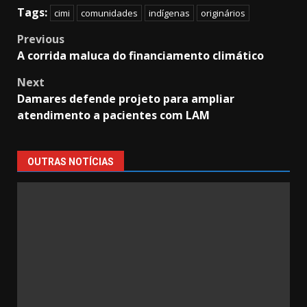
Tags:
cimi
comunidades
indígenas
originários
Post
Previous
A corrida maluca do financiamento climático
navigation
Next
Damares defende projeto para ampliar
atendimento a pacientes com LAM
OUTRAS NOTÍCIAS