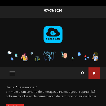
Skip
07/08/2026
to
content
PRIMARY
MENU
Home
Originários
Em meio a um cenário de ameaças e intimidações, Tupinambá
cobram conclusão da demarcação de território no sul da Bahia