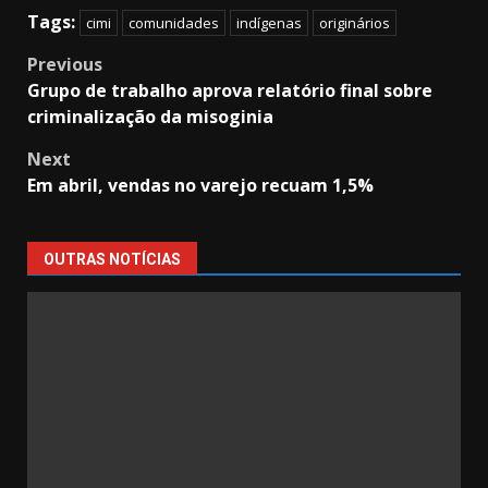
Tags:
cimi
comunidades
indígenas
originários
Post
Previous
Grupo de trabalho aprova relatório final sobre
navigation
criminalização da misoginia
Next
Em abril, vendas no varejo recuam 1,5%
OUTRAS NOTÍCIAS