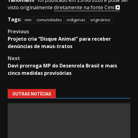
Yanomami
” foi publicado em 23/06/2026 e pode ser
visto originalmente
diretamente na fonte Cimi
Tags:
cimi
comunidades
indígenas
originários
Post
Previous
Projeto cria “Disque Animal” para receber
navigation
denúncias de maus-tratos
Next
Davi prorroga MP do Desenrola Brasil e mais
cinco medidas provisórias
OUTRAS NOTÍCIAS