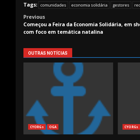
Tags:
comunidades
economia solidária
gestores
re
Post
Previous
Começou a Feira da Economia Solidária, em sh
navigation
com foco em temática natalina
OUTRAS NOTÍCIAS
CYORGs
OGA
CYORGs