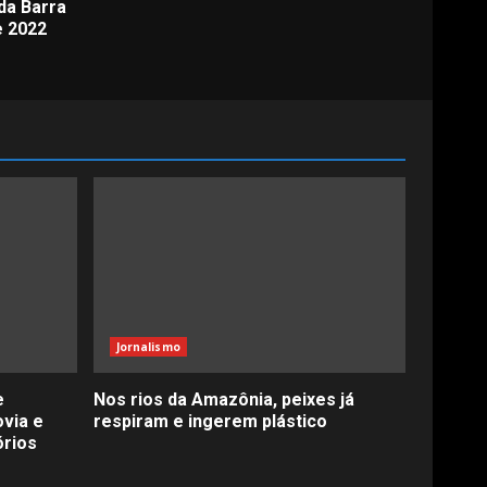
da Barra
e 2022
Jornalismo
e
Nos rios da Amazônia, peixes já
ovia e
respiram e ingerem plástico
órios