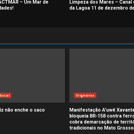
 ACTMAR – Um Mar de
Limpeza dos Mares – Canal 
dades!
da Lagoa 11 de dezembro d
Social
Originários
liz não enche o saco
Manifestação A’uwé Xavant
bloqueia BR-158 contra ferr
cobra demarcação de territ
tradicionais no Mato Grosso