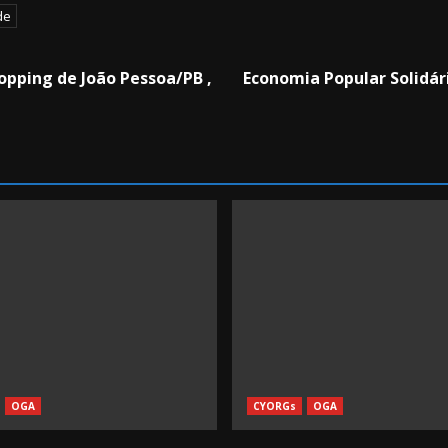
de
opping de João Pessoa/PB ,
Economia Popular Solidár
OGA
CYORGs
OGA