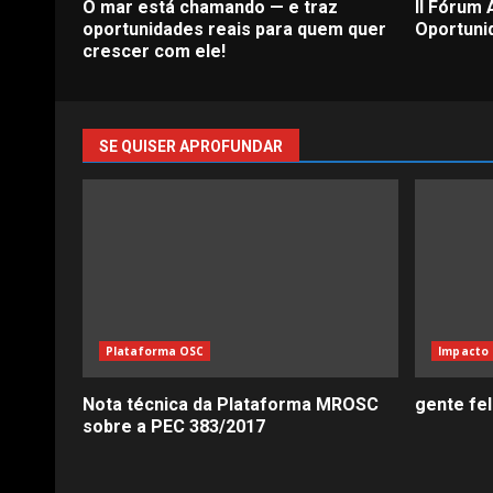
O mar está chamando — e traz
II Fórum
oportunidades reais para quem quer
Oportuni
crescer com ele!
SE QUISER APROFUNDAR
Plataforma OSC
Impacto 
Nota técnica da Plataforma MROSC
gente fe
sobre a PEC 383/2017