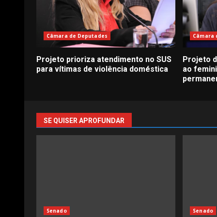
Câmara de Deputades
Câmara 
Projeto prioriza atendimento no SUS
Projeto 
para vítimas de violência doméstica
ao femini
permanen
SE QUISER APROFUNDAR
Senado
Senado