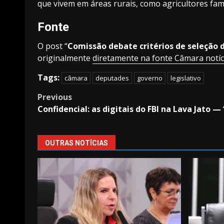
que vivem em áreas rurais, como agricultores fami
Fonte
O post “
Comissão debate critérios de seleção 
originalmente
diretamente na fonte Câmara notí
Tags:
câmara
deputades
governo
legislativo
Post
Previous
Confidencial: as digitais do FBI na Lava Jato — 
navigation
OUTRAS NOTÍCIAS