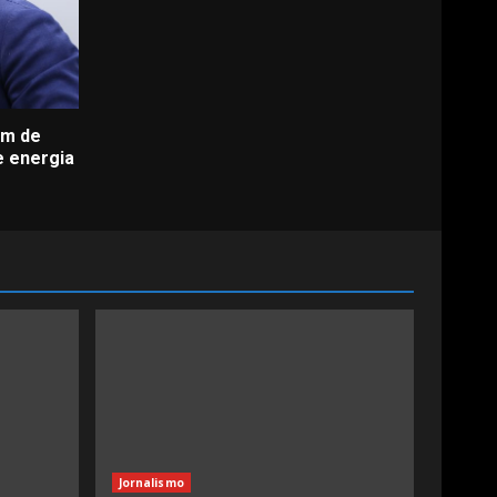
em de
e energia
Jornalismo