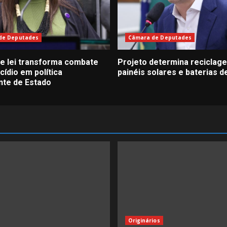
de Deputades
Câmara de Deputades
de lei transforma combate
Projeto determina reciclag
cídio em política
painéis solares e baterias d
te de Estado
Originários