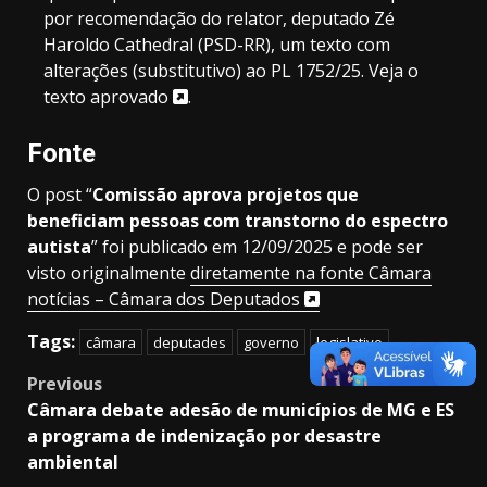
por recomendação do relator, deputado Zé
Haroldo Cathedral (PSD-RR), um texto com
alterações (substitutivo) ao PL 1752/25.
Veja o
texto aprovado
.
Fonte
O post “
Comissão aprova projetos que
beneficiam pessoas com transtorno do espectro
autista
” foi publicado em 12/09/2025 e pode ser
visto originalmente
diretamente na fonte Câmara
notícias – Câmara dos Deputados
Tags:
câmara
deputades
governo
legislativo
Post
Previous
Câmara debate adesão de municípios de MG e ES
navigation
a programa de indenização por desastre
ambiental