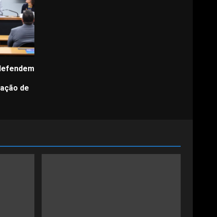
 defendem
zação de