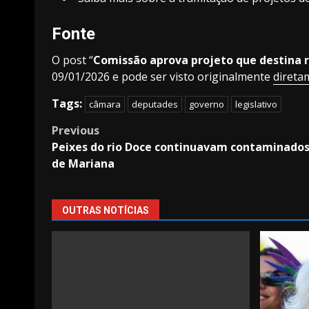
Fonte
O post “
Comissão aprova projeto que destina r
09/01/2026 e pode ser visto originalmente
direta
Tags:
câmara
deputades
governo
legislativo
Post
Previous
Peixes do rio Doce continuavam contaminados
navigation
de Mariana
OUTRAS NOTÍCIAS