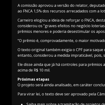
A comissão aprovou a versão do relator, deputado
ao FNCA 1,5% dos recursos arrecadados com a lot
Carneiro elogiou a ideia de reforçar o FNCA, de
considerou os “graves efeitos no negócio loteria
prêmios menores e poderia desestimular os apos
“O prêmio é, comprovadamente, o maior motivador 
O texto original também exigia o CPF para saque 
entanto, considerou a medida impraticável, pois, s
Ele disse ainda que já há controles para prêmios 
acima de R$ 10 mil.
Próximas etapas
O projeto será ainda analisado, em
caráter conclu
Para virar lei, o texto deve ser aprovado pela Câ
Saiba mais sobre a tramitação de projetos de