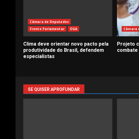
Câmara de Deputades
Frente Parlamentar
OGA
Câmara 
Clima deve orientar novo pacto pela
Projeto c
produtividade do Brasil, defendem
combate 
especialistas
SE QUISER APROFUNDAR