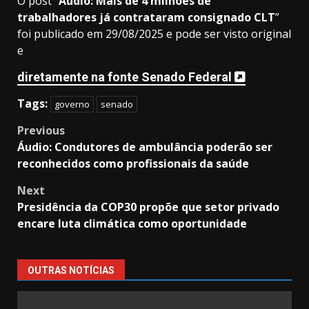
O post “
Áudio: Mais de 4 milhões de
trabalhadores já contrataram consignado CLT
”
foi publicado em 29/08/2025 e pode ser visto original
e
diretamente na fonte Senado Federal
Tags:
governo
senado
Post
Previous
Áudio: Condutores de ambulância poderão ser
navigation
reconhecidos como profissionais da saúde
Next
Presidência da COP30 propõe que setor privado
encare luta climática como oportunidade
OUTRAS NOTÍCIAS