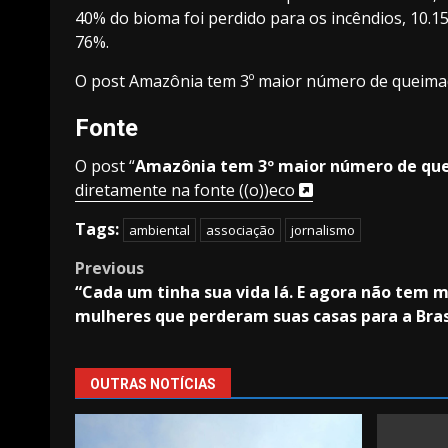
40% do bioma foi perdido para os incêndios, 10.1
76%.
O post
Amazônia tem 3º maior número de queima
Fonte
O post “
Amazônia tem 3º maior número de qu
diretamente na fonte ((o))eco
Tags:
ambiental
associação
jornalismo
Post
Previous
“Cada um tinha sua vida lá. E agora não tem m
navigation
mulheres que perderam suas casas para a Br
OUTRAS NOTÍCIAS