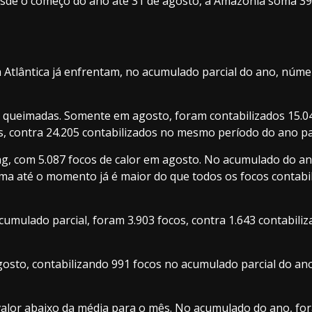
sde o começo do ano até 31 de agosto, a Amazônia soma 39.
 Atlântica já enfrentam, no acumulado parcial do ano, núm
queimadas. Somente em agosto, foram contabilizados 15.043 
s, contra 24.205 contabilizados no mesmo período do ano p
g, com 5.087 focos de calor em agosto. No acumulado do ano
oma até o momento já é maior do que todos os focos contabi
cumulado parcial, foram 3.903 focos, contra 1.643 contabi
agosto, contabilizando 991 focos no acumulado parcial do 
 valor abaixo da média para o mês. No acumulado do ano, fo