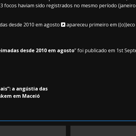
53 focos haviam sido registrados no mesmo período (janeir
das desde 2010 em agosto
apareceu primeiro em
((o))ec
eimadas desde 2010 em agosto
” foi publicado em 1st Sep
ais”: a angústia das
askem em Maceió