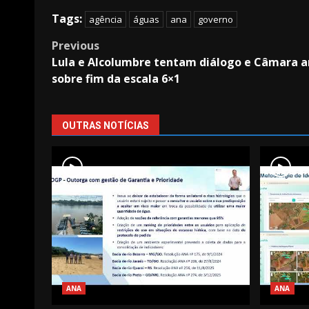
Tags:
agência
águas
ana
governo
Post
Previous
Lula e Alcolumbre tentam diálogo e Câmara an
navigation
sobre fim da escala 6×1
OUTRAS NOTÍCIAS
ANA
ANA