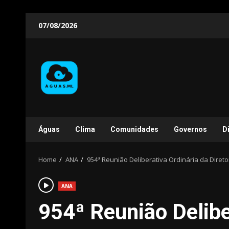
Skip
07/08/2026
to
content
Águas
Clima
Comunidades
Governos
D
Home
ANA
954ª Reunião Deliberativa Ordinária da Direto
ANA
954ª Reunião Delibe