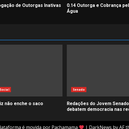
ogação de Outorgas Inativas
0.14 Outorga e Cobrança pe
Água
Social
Senado
liz não enche o saco
Redações do Jovem Senado
debatem democracia nas re
plataforma é movida por Pachamama
|
DarkNews
by AF t